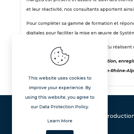
et leur réactivité, nos consultants apportent ain
Pour compléter sa gamme de formation et répond
digitales pour faciliter la mise en œuvre de Syst
Les consultants formateurs de marQEu réalisent des
marQEu est un Organisme de formation, enregistr
auprès du préfet de région Auvergne-Rhône-Alpe
This website uses cookies to
improve your experience. By
using this website, you agree to
our Data Protection Policy.
La reproduction
Learn More