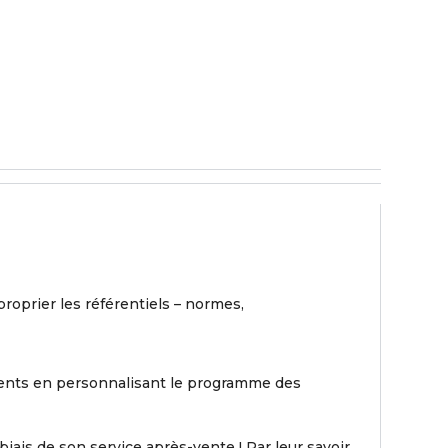
roprier les référentiels – normes,
ients en personnalisant le programme des
iais de son service après-vente ! Par leur savoir