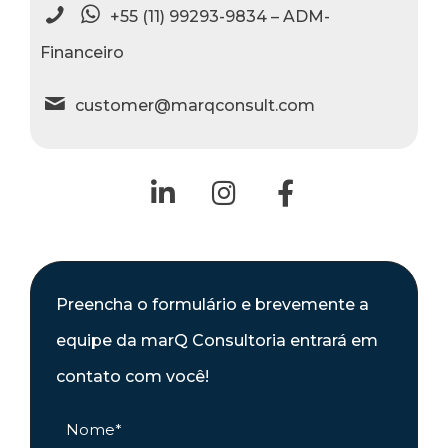
+55 (11) 99293-9834 – ADM-
Financeiro
customer@marqconsult.com
Preencha o formulário e brevemente a
equipe da marQ Consultoria entrará em
contato com você!
Please l