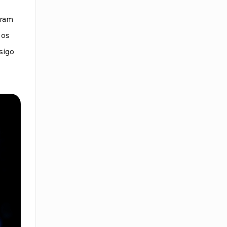
uram
 os
sigo