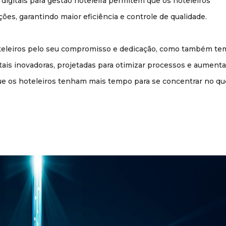
igitais para gestão hoteleira permitem que os hoteleiros
, garantindo maior eficiência e controle de qualidade.
teleiros pelo seu compromisso e dedicação, como também te
tais inovadoras, projetadas para otimizar processos e aumenta
ue os hoteleiros tenham mais tempo para se concentrar no qu