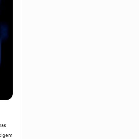
mas
exigem