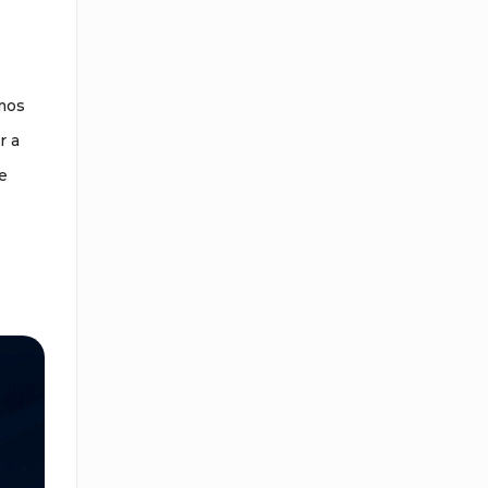
mos
r a
e