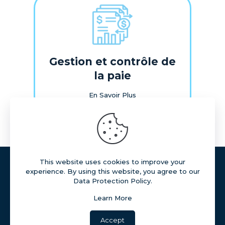
Gestion et contrôle de
la paie
En Savoir Plus
This website uses cookies to improve your
Tous droits réservés
experience. By using this website, you agree to our
La reproduction du contenu de ce site est interdite
Data Protection Policy.
sans autorisation préalable
Lire notre politique de confidentialité
Learn More
Accept