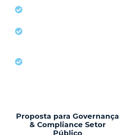
O tom vem do topo: a liderança deve
dar o exemplo.
Constância de propósito: o programa
deve ser de Estado, não apenas de
governo.
Perenidade: atua visando a
perenidade do compliance,
independente da alternância de
poder e do perfil de um determinado
gestor ou governante
Proposta para Governança
& Compliance Setor
Público