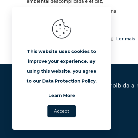
ambiental descomplicada e eficaz,
apresentamos o marQ Compliance, uma
solução digital que redefine
[…]
1
0
Ler mais
This website uses cookies to
improve your experience. By
using this website, you agree
to our Data Protection Policy.
Proibida a
Learn More
Accept